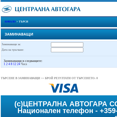
НАЧАЛО
> ТЪРСИ
ЗАМИНАВАЩИ
Заминаващи за:
Дата на тръгване:
Заминаващи в следващите:
1
2
4
8
12
24
Часа
ТЪРСЕНЕ В ЗАМИНАВАЩИ >> БРОЙ РЕЗУЛТАТИ ОТ ТЪРСЕНЕТО: 0
(c)ЦЕНТРАЛНА АВТОГАРА С
Национален телефон - +359-2