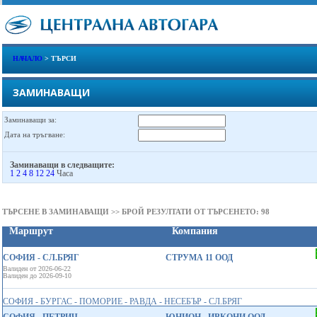
НАЧАЛО
> ТЪРСИ
ЗАМИНАВАЩИ
Заминаващи за:
Дата на тръгване:
Заминаващи в следващите:
1
2
4
8
12
24
Часа
ТЪРСЕНЕ В ЗАМИНАВАЩИ >> БРОЙ РЕЗУЛТАТИ ОТ ТЪРСЕНЕТО: 98
Маршрут
Компания
СОФИЯ - СЛ.БРЯГ
СТРУМА 11 ООД
Валиден от 2026-06-22
Валиден до 2026-09-10
СОФИЯ - БУРГАС - ПОМОРИЕ - РАВДА - НЕСЕБЪР - СЛ.БРЯГ