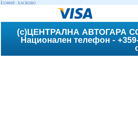
СОФИЯ - ХАСКОВО
(c)ЦЕНТРАЛНА АВТОГАРА С
Национален телефон - +359-2
"Централна автогара" АД н
информацията публикувана
www.centralna
че фирмите превозвачи са пода
от тях промени в раз