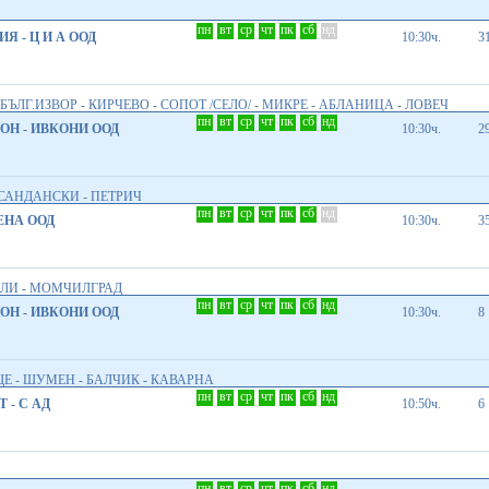
пн
вт
ср
чт
пк
сб
нд
ИЯ - Ц И А ООД
10:30ч.
3
БЪЛГ.ИЗВОР - КИРЧЕВО - СОПОТ /СЕЛО/ - МИКРЕ - АБЛАНИЦА - ЛОВЕЧ
пн
вт
ср
чт
пк
сб
нд
Н - ИВКОНИ ООД
10:30ч.
2
 САНДАНСКИ - ПЕТРИЧ
пн
вт
ср
чт
пк
сб
нд
ЕНА ООД
10:30ч.
3
АЛИ - МОМЧИЛГРАД
пн
вт
ср
чт
пк
сб
нд
Н - ИВКОНИ ООД
10:30ч.
8
ЩЕ - ШУМЕН - БАЛЧИК - КАВАРНА
пн
вт
ср
чт
пк
сб
нд
 - С АД
10:50ч.
6
пн
вт
ср
чт
пк
сб
нд