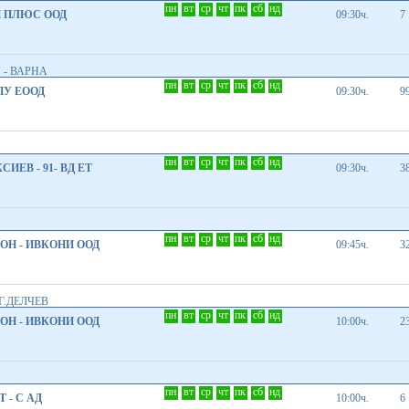
пн
вт
ср
чт
пк
сб
нд
 ПЛЮС ООД
09:30ч.
7
 - ВАРНА
пн
вт
ср
чт
пк
сб
нд
У ЕООД
09:30ч.
9
пн
вт
ср
чт
пк
сб
нд
СИЕВ - 91- ВД ЕТ
09:30ч.
3
пн
вт
ср
чт
пк
сб
нд
Н - ИВКОНИ ООД
09:45ч.
3
Г.ДЕЛЧЕВ
пн
вт
ср
чт
пк
сб
нд
Н - ИВКОНИ ООД
10:00ч.
2
пн
вт
ср
чт
пк
сб
нд
 - С АД
10:00ч.
6