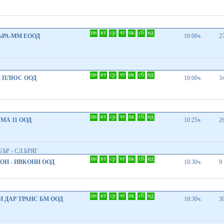
пн
вт
ср
чт
пк
сб
нд
РА-ММ ЕООД
10:00ч.
2
пн
вт
ср
чт
пк
сб
нд
 ПЛЮС ООД
10:00ч.
3
пн
вт
ср
чт
пк
сб
нд
МА 11 ООД
10:25ч.
2
ЪР - СЛ.БРЯГ
пн
вт
ср
чт
пк
сб
нд
Н - ИВКОНИ ООД
10:30ч.
9
пн
вт
ср
чт
пк
сб
нд
 ДАР ТРАНС БМ ООД
10:30ч.
3