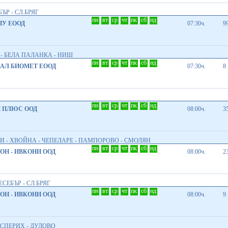
ЪР - СЛ.БРЯГ
пн
вт
ср
чт
пк
сб
нд
У ЕООД
07:30ч.
9
 - БЕЛА ПАЛАНКА - НИШ
пн
вт
ср
чт
пк
сб
нд
АЛ БИОМЕТ EООД
07:30ч.
8
пн
вт
ср
чт
пк
сб
нд
 ПЛЮС ООД
08:00ч.
3
НИ - ХВОЙНА - ЧЕПЕЛАРЕ - ПАМПОРОВО - СМОЛЯН
пн
вт
ср
чт
пк
сб
нд
Н - ИВКОНИ ООД
08:00ч.
2
ЕСЕБЪР - СЛ.БРЯГ
пн
вт
ср
чт
пк
сб
нд
Н - ИВКОНИ ООД
08:00ч.
9
 ИСПЕРИХ - ДУЛОВО