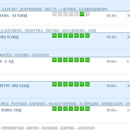
 - БАНСКО - ДОБРИНИЩЕ - МЕСТА - Г.ДЕЛЧЕВ - ХАДЖИДИМОВО
пн
вт
ср
чт
пк
сб
нд
АНА - АТ ЕООД
08:30ч.
3
 Д.ЦЕРОВЕНЕ - ПИШУРКА - РАСОВО - МЛАДЕНОВО - ЛОМ
пн
вт
ср
чт
пк
сб
нд
МА 11 ООД
08:30ч.
2
 КИТЕН - ЦАРЕВО - АХТОПОЛ
пн
вт
ср
чт
пк
сб
нд
 - С АД
09:00ч.
6
пн
вт
ср
чт
пк
сб
нд
ТУРС 1991 ЕООД
09:00ч.
3
ОРАД - РОГОЗЕН - БЪРЗИНА - МАНАСТИРИЩЕ - ХАЙРЕДИН - КРИВА БАРА - Б
пн
вт
ср
чт
пк
сб
нд
 ПЛЮС ООД
09:00ч.
2
- ПРИМОРСКО - КИТЕН - ЛОЗЕНЕЦ - ЦАРЕВО - АХТОПОЛ