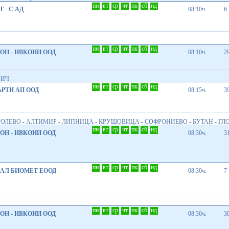
пн
вт
ср
чт
пк
сб
нд
 - С АД
08:10ч.
6
пн
вт
ср
чт
пк
сб
нд
Н - ИВКОНИ ООД
08:10ч.
2
РИЧ
пн
вт
ср
чт
пк
сб
нд
РТИ АП ООД
08:15ч.
3
РОЛЕВО - АЛТИМИР - ЛИПНИЦА - КРУШОВИЦА - СОФРОНИЕВО - БУТАН - ГЛ
пн
вт
ср
чт
пк
сб
нд
Н - ИВКОНИ ООД
08:30ч.
3
пн
вт
ср
чт
пк
сб
нд
АЛ БИОМЕТ EООД
08:30ч.
7
пн
вт
ср
чт
пк
сб
нд
Н - ИВКОНИ ООД
08:30ч.
3