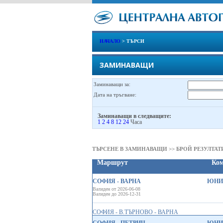
НАЧАЛО
> ТЪРСИ
ЗАМИНАВАЩИ
Заминаващи за:
Дата на тръгване:
Заминаващи в следващите:
1
2
4
8
12
24
Часа
ТЪРСЕНЕ В ЗАМИНАВАЩИ >> БРОЙ РЕЗУЛТАТИ
Маршрут
Ко
СОФИЯ - ВАРНА
ЮНИО
Валиден от 2026-06-08
Валиден до 2026-12-31
СОФИЯ - В.ТЪРНОВО - ВАРНА