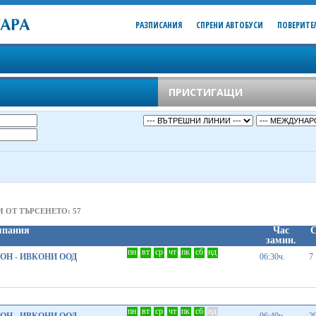
РАЗПИСАНИЯ
СПРЕНИ АВТОБУСИ
ПОВЕРИТЕ
ПРИСТИГАЩИ
 ОТ ТЪРСЕНЕТО: 57
мпания
Час
С
замин.
пн
вт
ср
чт
пк
сб
нд
Н - ИВКОНИ ООД
06:30ч.
7
пн
вт
ср
чт
пк
сб
нд