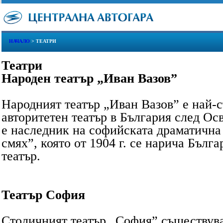
НАЧАЛО
> ТЕАТРИ
Театри
Народен театър „Иван Вазов”
Народният театър „Иван Вазов” е най-с
авторитетен театър в България след Ос
е наследник на софийската драматична
смях”, която от 1904 г. се нарича Бълг
театър.
Театър София
Столичният театър „София” съществува