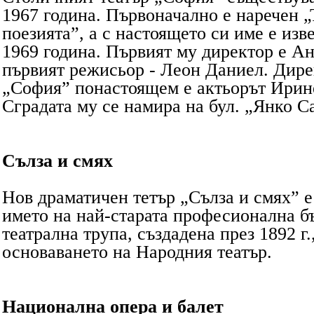
1967 година. Първоначално е наречен „
поезията”, а с настоящето си име е изв
1969 година. Първият му директор е А
първият режисьор - Леон Даниел. Дире
„София” понастоящем е актьорът Ирин
Сградата му се намира на бул. „Янко С
Сълза и смях
Нов драматичен тетър „Сълза и смях” 
името на най-старата професионална б
театрална трупа, създадена през 1892 г.
основаването на Народния театър.
Национална опера и балет