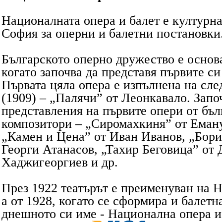
Националната опера и балет е културна
София за оперни и балетни постановки
Българското оперно дружество е основа
когато започва да представя първите с
Първата цяла опера е изпълнена на сле
(1909) – „Палячи” от Леонкавало. Запо
представления на първите опери от бъл
композитори – „Сиромахкиня” от Еман
„Камен и Цена” от Иван Иванов, „Бори
Георги Атанасов, „Тахир Беговица” от
Хаджигеоргиев и др.
През 1922 театърът е преименуван на 
а от 1928, когато се сформира и балетн
днешното си име - Национална опера и 