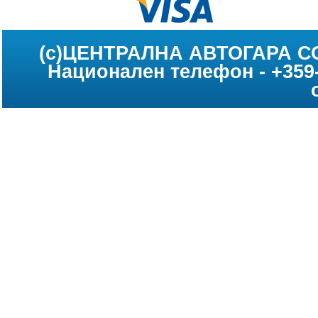
(c)ЦЕНТРАЛНА АВТОГАРА С
Национален телефон - +359-2
"Централна автогара" АД н
информацията публикувана
www.centralna
че фирмите превозвачи са пода
от тях промени в раз